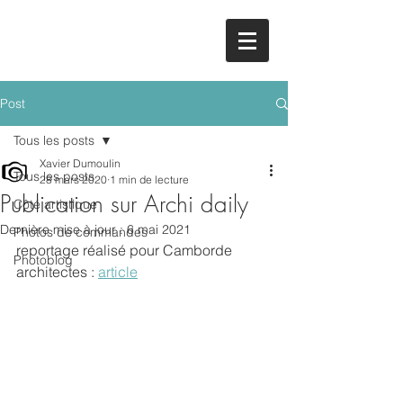
Post
Tous les posts
Xavier Dumoulin
Tous les posts
28 mars 2020
1 min de lecture
Publication sur Archi daily
Côté artistique
Dernière mise à jour :
6 mai 2021
Photos de commandes
reportage réalisé pour Camborde 
Photoblog
architectes : 
article