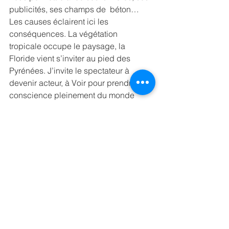
publicités, ses champs de  béton… 
Les causes éclairent ici les 
conséquences. La végétation  
tropicale occupe le paysage, la 
Floride vient s’inviter au pied des  
Pyrénées. J’invite le spectateur à 
devenir acteur, à Voir pour prendre  
conscience pleinement du monde 
dans lequel on vit, à quel point il est  
en mutation. Voir d’autres scènes que 
j’aurais pu photographier, changer  de 
point de vue et devenir sensible à 
cette multiplicité d’indices.  Voir enfin 
au-delà des apparences pour 
comprendre les implications sur  nos 
vies et celles de nos enfants.
©Xavier Dumoulin – série 
Incandescences – Courtesy Ségolène 