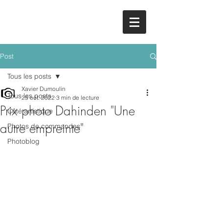
Post
Tous les posts
Xavier Dumoulin
Tous les posts
25 oct. 2022
3 min de lecture
Prix photo Dahinden "Une
Côté artistique
autre empreinte"
Photos de commandes
Photoblog