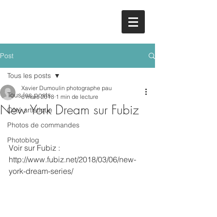
Post
Tous les posts
Xavier Dumoulin photographe pau
Tous les posts
6 mars 2018
1 min de lecture
New York Dream sur Fubiz
Côté artistique
Photos de commandes
Photoblog
Voir sur Fubiz : 
http://www.fubiz.net/2018/03/06/new-
york-dream-series/